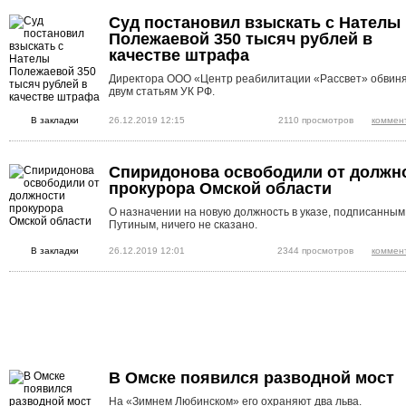
Суд постановил взыскать с Нателы
Полежаевой 350 тысяч рублей в
качестве штрафа
Директора ООО «Центр реабилитации «Рассвет» обвин
двум статьям УК РФ.
В закладки
26.12.2019 12:15
2110 просмотров
коммен
Спиридонова освободили от должн
прокурора Омской области
О назначении на новую должность в указе, подписанным
Путиным, ничего не сказано.
В закладки
26.12.2019 12:01
2344 просмотров
коммен
В Омске появился разводной мост
На «Зимнем Любинском» его охраняют два льва.