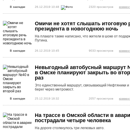
В закладки
26.12.2019 10:48
2320 просмотров
коммен
Омичи не хотят слышать итоговую 
президента в новогоднюю ночь
На плакате также написано, что жители в шоке от подар
Путина.
В закладки
26.12.2019 10:45
9033 просмотров
коммен
Невыгодный автобусный маршрут 
в Омске планируют закрыть во вто
раз
Это единственный маршрут, связывающий Нефтяники и
берег через метромост.
В закладки
25.12.2019 18:32
2057 просмотров
коммен
На трассе в Омской области в авар
пострадали четыре человека
На дороге столкнулось три легковых авто.