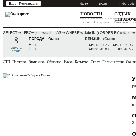
Вход
-
Регистрация
фото
видео
инфографи
НОВОСТИ
ОТДЫХ
СПРАВОЧ
Блоги
Интервью
Репортаж
С
SELECT w.* FROM jos_weather AS w WHERE w.date IN () ORDER BY w.date, w.
8
ПОГОДА
в Омске
БЕНЗИН
в Омске
Ночь
АИ-92
37.25
АИ-95
39.35
августа
Ночь
АИ-98
43.00
ДТ
40.55
архив
ДТП
Политика
Экономика
Общество
Наука
Культура
Спорт
Происшествия
Событ
У
р
М
в 
О
3-
О