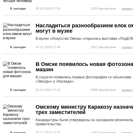
В закладки
25.12.2019 17:53
2323 просмотров
коммен
Насладиться разнообразием елок о
могут в музее
В музее «Искусство Омска» открылась выставка «ПодЕЛ
В закладки
25.12.2019 17:46
1817 просмотров
коммен
В Омске появилось новая фотозона
машин
В соцсети появились первые фотографии со объектами
«Звезды» у «Каскада».
В закладки
25.12.2019 17:22
2286 просмотров
коммен
Омскому министру Каракозу назнач
трех заместителей
Кандидатуры были утверждены на заседании региональ
правительства.
В закладки
25.12.2019 17:02
1492 просмотров
коммен